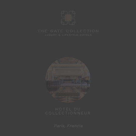
JARDINS D
HOTEL DU
COLLECTIONNEUR
París, Francia
París, F