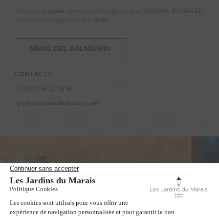
Acceso a la sauna: reserve una franja horaria. Sesión de 30min a 1h 
máximo por seguridad del cliente.
MENÚ DEL BALNEARIO
CONTACTO
+33 (0)1 40 21 20 00
spa@lesjardinsdumarais.com