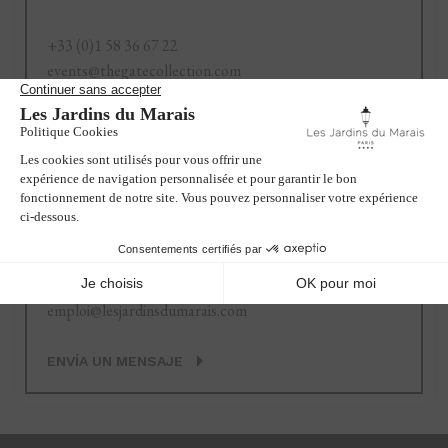
+33 (0)1 58 36 67 22
events@thegatecollection.com
ENVÍA UN MENSAJE
Reclutamiento
+33 (0)1 58 36 67 24
emploi@lesjardinsdumarais.com
ENVÍA UN MENSAJE