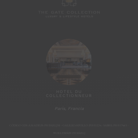
JARDINS D
HOTEL DU
COLLECTIONNEUR
París, Francia
París, F
CÓDIGO GDS: AMADEUS: PH PARLJM - GALILEO/APOLLO: PH 05234 - SABRE: PH 019465 -
WORLDSPAN: PH PARLJ